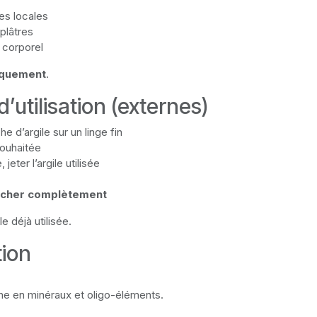
es locales
plâtres
e corporel
iquement
.
d’utilisation (externes)
e d’argile sur un linge fin
souhaitée
jeter l’argile utilisée
sécher complètement
le déjà utilisée.
ion
che en minéraux et oligo-éléments.