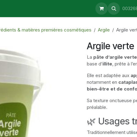
aturopathie
Consultations
Retrait & Livraison
Blog
00326
rédients & matières premières cosmétiques
Argile
Argile ver
Argile verte
La
pâte d’argile verte
base d’
illite
, prête à l’e
Elle est adaptée aux
ap
notamment en
catapla
bien-être et de conf
Sa texture onctueuse pe
préalable.
🌿 Usages tr
Traditionnellement utilis