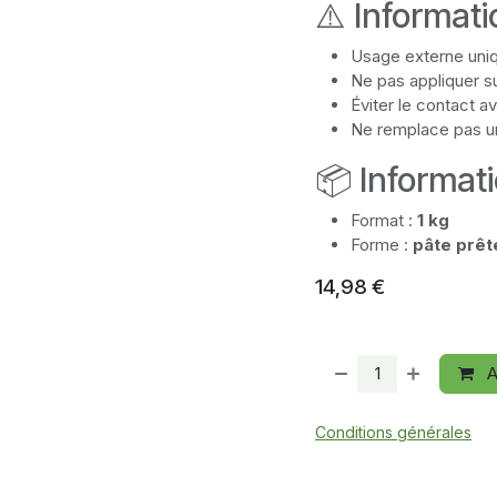
⚠️ Informat
Usage externe uni
Ne pas appliquer s
Éviter le contact a
Ne remplace pas un
📦 Informat
Format :
1 kg
Forme :
pâte prête
14,98
€
A
Conditions générales