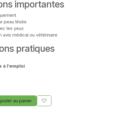
ions importantes
quement
ur peau lésée
vec les yeux
 avis médical ou vétérinaire
ions pratiques
 à l’emploi
jouter au panier