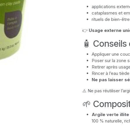
applications extern
cataplasmes et em
rituels de bien-êtr
👉
Usage externe un
🧴 Conseils 
Appliquer une couch
Poser sur la zone 
Retirer après usage, 
Rincer à l’eau tiède
Ne pas laisser 
⚠️ Ne pas réutiliser l’argi
🌱 Composit
Argile verte illite
100 % naturelle, ri