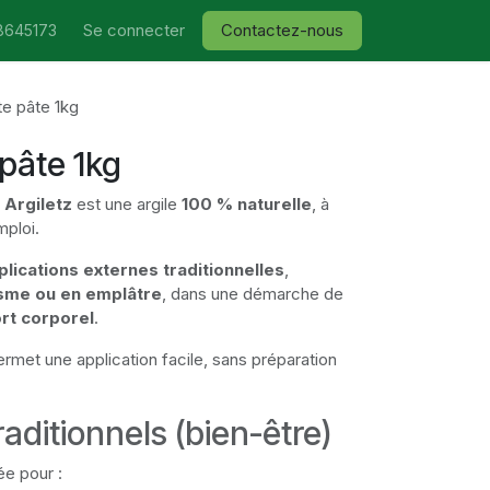
Se connecter
Contactez-nous
8645173
te pâte 1kg
 pâte 1kg
 Argiletz
est une argile
100 % naturelle
, à
mploi.
plications externes traditionnelles
,
sme ou en emplâtre
, dans une démarche de
ort corporel
.
rmet une application facile, sans préparation
aditionnels (bien-être)
ée pour :