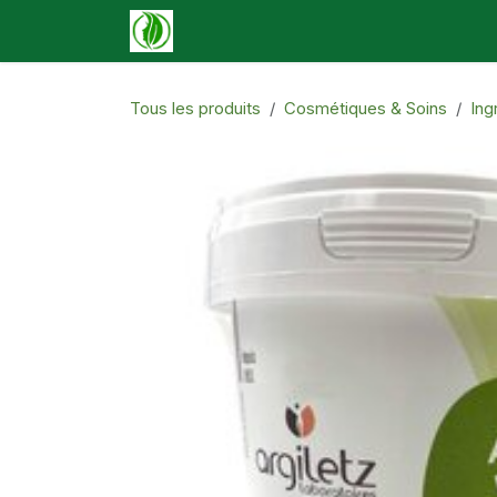
Se rendre au contenu
Accueil
Boutique
Événements
N
Tous les produits
Cosmétiques & Soins
Ing