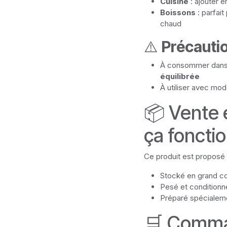
Cuisine
: ajouter e
Boissons
: parfait
chaud
⚠️
Précauti
À consommer dans 
équilibrée
À utiliser avec mod
📦 Vente
ça foncti
Ce produit est proposé 
Stocké en grand c
Pesé et conditionn
Préparé spécialeme
🛒 Comma