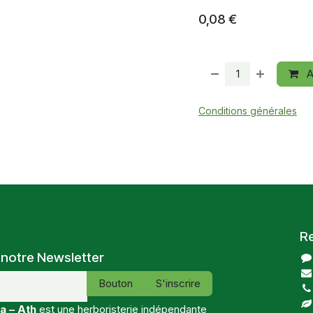
0,08
€
A
Conditions générales
R
 notre Newsletter
Bouton
S'inscrire
a – Ath
est une herboristerie indépendante