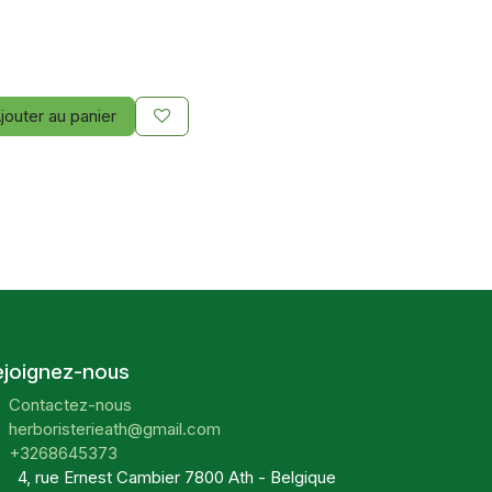
jouter au panier
ejoignez-nous
Contactez-nous
herboristerieath@gmail.com
+3268645373
4, rue Ernest Cambier 7800 Ath - Belgique