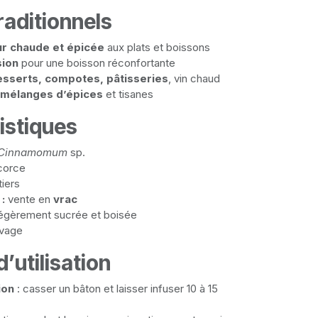
raditionnels
r chaude et épicée
aux plats et boissons
sion
pour une boisson réconfortante
esserts, compotes, pâtisseries
, vin chaud
mélanges d’épices
et tisanes
istiques
Cinnamomum
sp.
orce
iers
:
vente en
vrac
égèrement sucrée et boisée
ivage
’utilisation
ion
: casser un bâton et laisser infuser 10 à 15