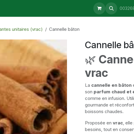
aturopathie
Consultations
Retrait & Livraison
Blog
00326
antes unitaires (vrac)
Cannelle bâton
Cannelle b
🌿
Cannel
vrac
La
cannelle en bâton
e
son
parfum chaud et 
comme en infusion. Util
gourmande et réconfort
boissons chaudes.
Proposée en
vrac
, ell
besoins, tout en conser