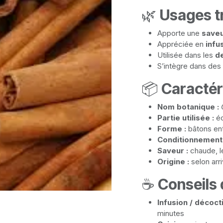
🌿
Usages t
Apporte une
saveu
Appréciée en
infu
Utilisée dans les
d
S’intègre dans des
📦
Caractér
Nom botanique :
Partie utilisée :
éc
Forme :
bâtons ent
Conditionnement 
Saveur :
chaude, l
Origine :
selon arr
☕
Conseils d
Infusion / décoct
minutes