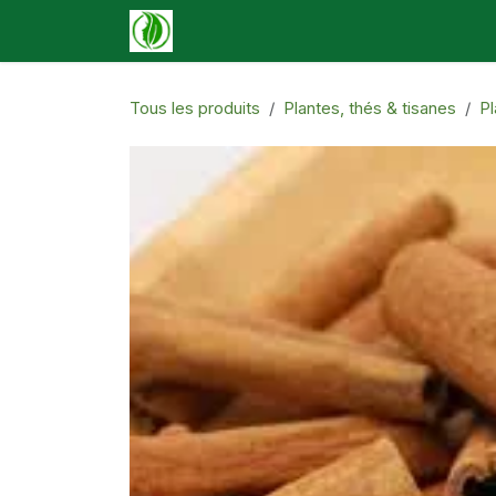
Se rendre au contenu
Accueil
Boutique
Événements
N
Tous les produits
Plantes, thés & tisanes
Pl