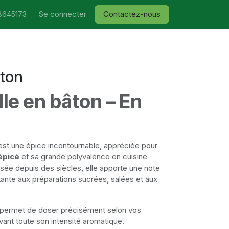
Se connecter
Contactez-nous
8645173
âton
le en bâton – En
st une épice incontournable, appréciée pour
épicé
et sa grande polyvalence en cuisine
isée depuis des siècles, elle apporte une note
ante aux préparations sucrées, salées et aux
e permet de doser précisément selon vos
vant toute son intensité aromatique.