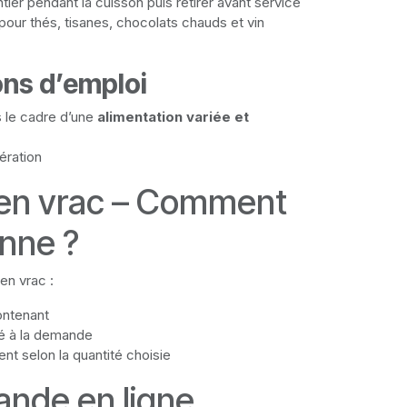
ntier pendant la cuisson puis retirer avant service
 pour thés, tisanes, chocolats chauds et vin
ons d’emploi
le cadre d’une
alimentation variée et
ération
 en vrac – Comment
onne ?
en vrac :
ontenant
é à la demande
nt selon la quantité choisie
nde en ligne