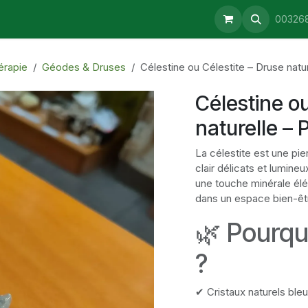
aturopathie
Consultations
Retrait & Livraison
Blog
00326
érapie
Géodes & Druses
Célestine ou Célestite – Druse natur
Célestine ou
naturelle – 
La célestite est une pie
clair délicats et lumin
une touche minérale élég
dans un espace bien-êtr
🌿 Pourquo
?
✔ Cristaux naturels bleu