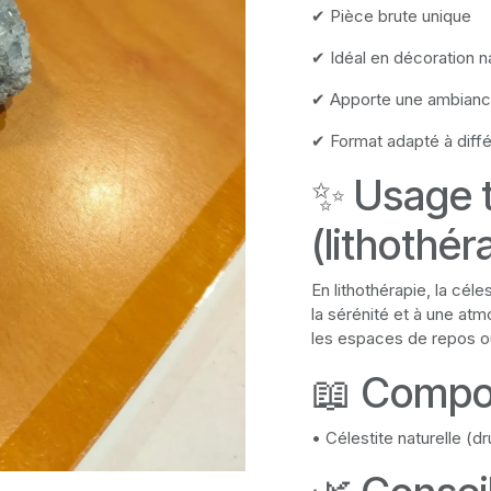
✔ Pièce brute unique
✔ Idéal en décoration na
✔ Apporte une ambianc
✔ Format adapté à diff
✨ Usage t
(lithothér
En lithothérapie, la cél
la sérénité et à une at
les espaces de repos o
📖 Compo
• Célestite naturelle (d