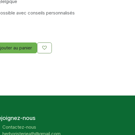
 Belgique
possible avec conseils personnalisés
jouter au panier
ejoignez-nous
Contactez-nous
herboristerieath@gmail.com