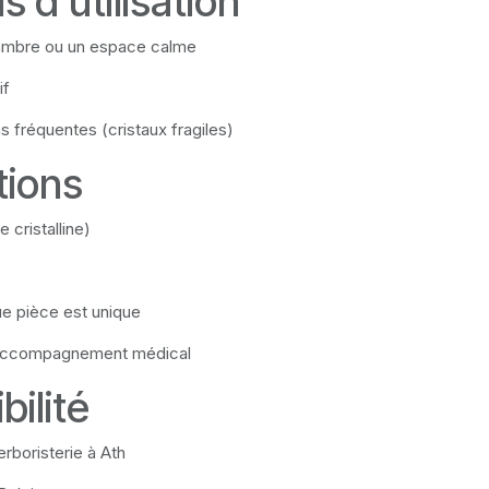
s d’utilisation
hambre ou un espace calme
if
ns fréquentes (cristaux fragiles)
tions
e cristalline)
ue pièce est unique
 accompagnement médical
bilité
rboristerie à Ath