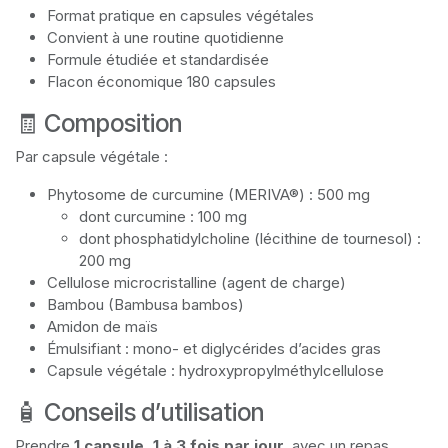
Format pratique en capsules végétales
Convient à une routine quotidienne
Formule étudiée et standardisée
Flacon économique 180 capsules
🧾 Composition
Par capsule végétale :
Phytosome de curcumine (MERIVA®) : 500 mg
dont curcumine : 100 mg
dont phosphatidylcholine (lécithine de tournesol) :
200 mg
Cellulose microcristalline (agent de charge)
Bambou (Bambusa bambos)
Amidon de maïs
Émulsifiant : mono- et diglycérides d’acides gras
Capsule végétale : hydroxypropylméthylcellulose
🧴 Conseils d’utilisation
Prendre
1 capsule, 1 à 3 fois par jour
, avec un repas.