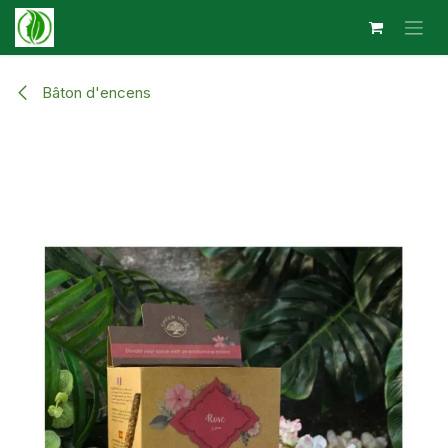
Se rendre au contenu
Bâton d'encens