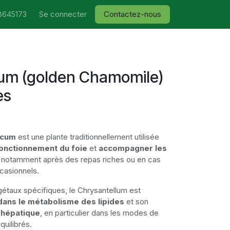
Se connecter
Contactez-nous
8645173
lum (golden Chamomile)
es
icum
est une plante traditionnellement utilisée
fonctionnement du foie
et
accompagner les
, notamment après des repas riches ou en cas
casionnels.
taux spécifiques, le Chrysantellum est
dans le métabolisme des lipides
et son
n hépatique
, en particulier dans les modes de
quilibrés.