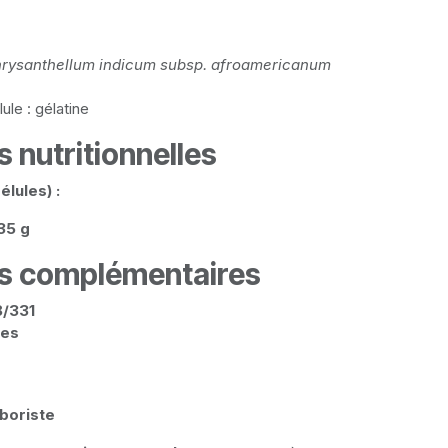
hrysanthellum indicum subsp. afroamericanum
ule : gélatine
 nutritionnelles
élules) :
35 g
ns complémentaires
/331
les
boriste