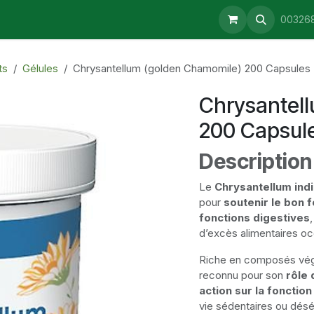
aturopathie
Consultations
Retrait & Livraison
Blog
00326
ts
Gélules
Chrysantellum (golden Chamomile) 200 Capsules
Chrysantel
200 Capsul
Description
Le
Chrysantellum ind
pour
soutenir le bon 
fonctions digestives
d’excès alimentaires oc
Riche en composés végé
reconnu pour son
rôle 
action sur la fonctio
vie sédentaires ou désé