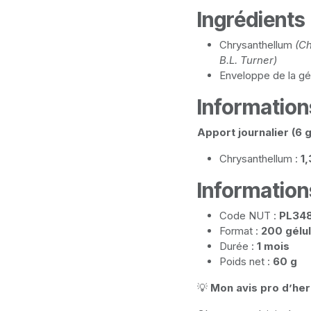
Ingrédients
Chrysanthellum
(C
B.L. Turner)
Enveloppe de la gél
Informations
Apport journalier (6 g
Chrysanthellum :
1,
Informatio
Code NUT :
PL348
Format :
200 gélu
Durée :
1 mois
Poids net :
60 g
💡
Mon avis pro d’her