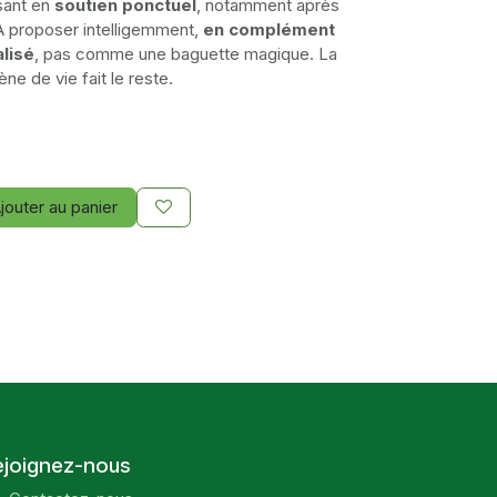
ssant en
soutien ponctuel
, notamment après
À proposer intelligemment,
en complément
lisé
, pas comme une baguette magique. La
iène de vie fait le reste.
jouter au panier
ejoignez-nous