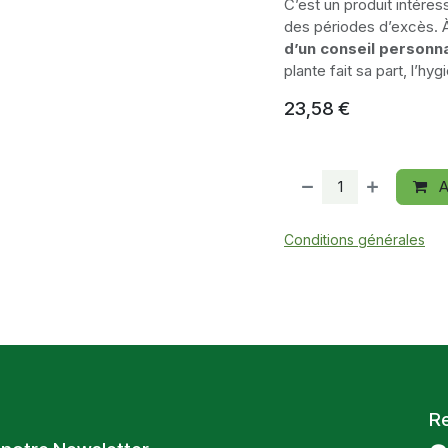
C’est un produit intére
des périodes d’excès. 
d’un conseil personna
plante fait sa part, l’hyg
23,58
€
A
Conditions générales
R