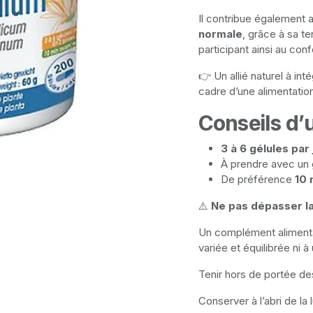
Il contribue également 
normale
, grâce à sa te
participant ainsi au conf
👉 Un allié naturel à int
cadre d’une alimentation
Conseils d’u
3 à 6 gélules par 
À prendre avec un 
De préférence
10 
⚠️
Ne pas dépasser l
Un complément alimentai
variée et équilibrée ni 
Tenir hors de portée de
Conserver à l’abri de la 