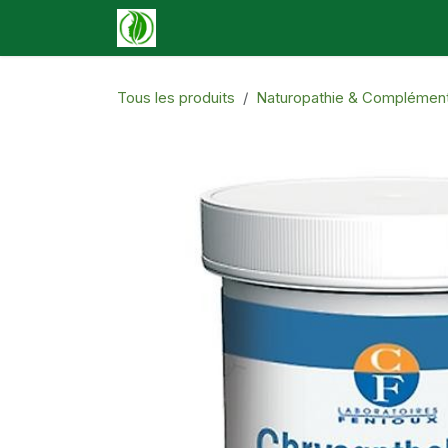
Se rendre au contenu
Accueil
Boutique
Événements
N
Tous les produits
Naturopathie & Complémen