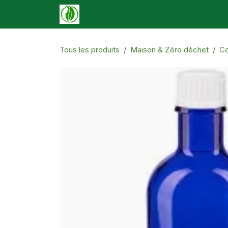
Se rendre au contenu
Accueil
Boutique
Événements
N
Tous les produits
Maison & Zéro déchet
Co