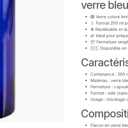
verre ble
🔵 Verre coloré limi
💧 Format 200 ml p
♻️ Réutilisable et d
🌿 Idéal pour prép
📦 Fermeture simp
🇧🇪 Disponible en 
Caractéri
Contenance : 200 
Matériau : verre bl
Fermeture : capsul
Format : vide (san
Usage : stockage d
Composit
Flacon en verre bl