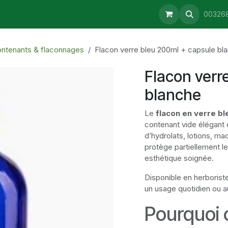
aturopathie
Consultations
Retrait & Livraison
Blog
00326
ntenants & flaconnages
Flacon verre bleu 200ml + capsule bl
Flacon verr
blanche
Le
flacon en verre b
contenant vide élégant e
d’hydrolats, lotions, ma
protège partiellement l
esthétique soignée.
Disponible en herborist
un usage quotidien ou a
Pourquoi c