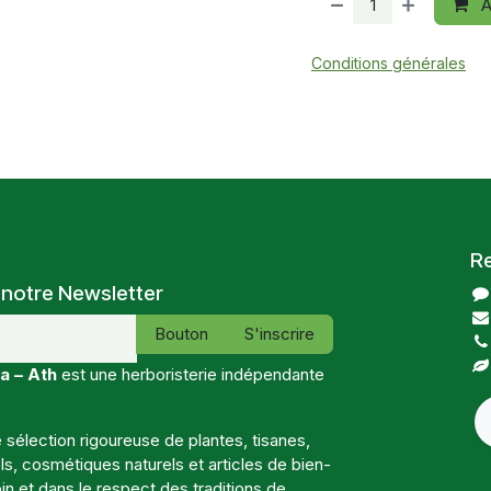
A
Conditions générales
R
 notre Newsletter
Bouton
S'inscrire
a – Ath
est une herboristerie indépendante
sélection rigoureuse de plantes, tisanes,
, cosmétiques naturels et articles de bien-
in et dans le respect des traditions de