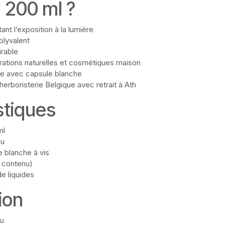
u 200 ml ?
tant l’exposition à la lumière
olyvalent
urable
arations naturelles et cosmétiques maison
le avec capsule blanche
herboristerie Belgique avec retrait à Ath
stiques
ml
eu
e blanche à vis
s contenu)
e liquides
ion
eu