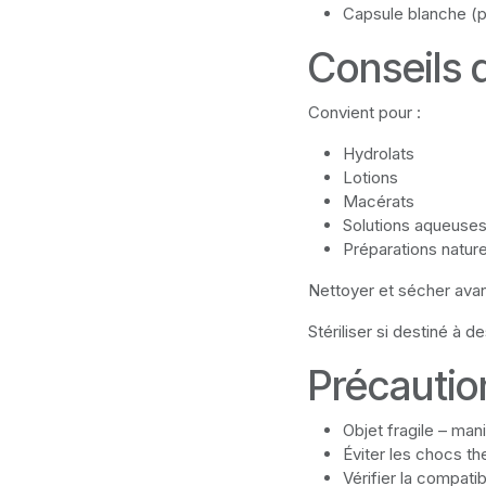
Capsule blanche (p
Conseils d
Convient pour :
Hydrolats
Lotions
Macérats
Solutions aqueuse
Préparations natur
Nettoyer et sécher avant
Stériliser si destiné à d
Précautio
Objet fragile – man
Éviter les chocs t
Vérifier la compatib