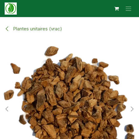
Se rendre au contenu
Plantes unitaires (vrac)