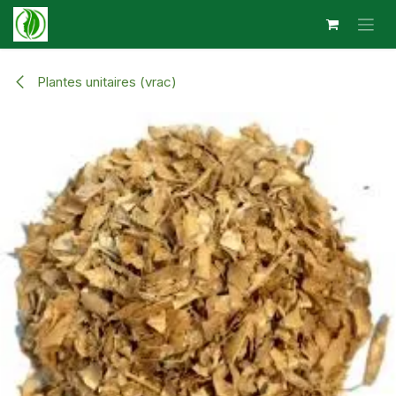
Se rendre au contenu
Plantes unitaires (vrac)