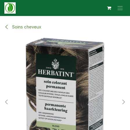
Se rendre au contenu
Soins cheveux