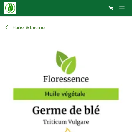
Se rendre au contenu
Huiles & beurres