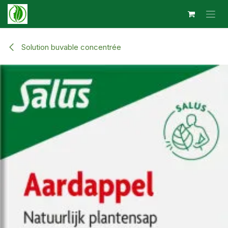
Se rendre au contenu
Solution buvable concentrée