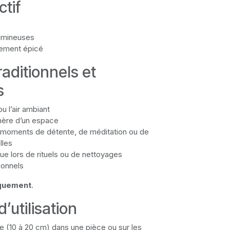
ctif
umineuses
èrement épicé
aditionnels et
s
u l’air ambiant
phère d’un espace
oments de détente, de méditation ou de
lles
que lors de rituels ou de nettoyages
ionnels
iquement
.
’utilisation
e (10 à 20 cm) dans une pièce ou sur les