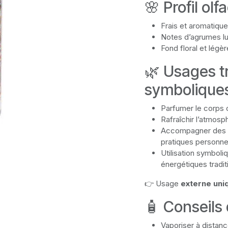
🌸 Profil olfa
Frais et aromatique
Notes d’agrumes l
Fond floral et lég
🌿 Usages tr
symbolique
Parfumer le corps o
Rafraîchir l’atmos
Accompagner des m
pratiques personne
Utilisation symboli
énergétiques tradit
👉 Usage
externe un
🧴 Conseils d
Vaporiser à distanc