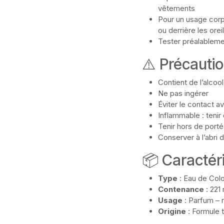
vêtements
Pour un usage corp
ou derrière les orei
Tester préalableme
⚠️ Précauti
Contient de l’alco
Ne pas ingérer
Éviter le contact 
Inflammable : teni
Tenir hors de port
Conserver à l’abri d
📦 Caractéri
Type
: Eau de Col
Contenance
: 221 
Usage
: Parfum – 
Origine
: Formule t