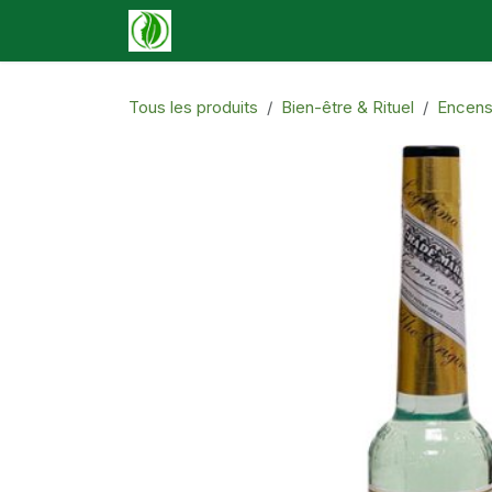
Se rendre au contenu
Accueil
Boutique
Événements
N
Tous les produits
Bien-être & Rituel
Encens 