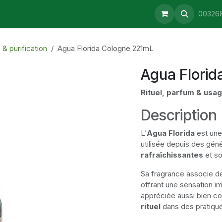
aturopathie
Consultations
Retrait & Livraison
Blog
00326
& purification
Agua Florida Cologne 221mL
Agua Florid
Rituel, parfum & usa
Description
L’
Agua Florida
est une 
utilisée depuis des gén
rafraîchissantes
et so
Sa fragrance associe 
offrant une sensation im
appréciée aussi bien 
rituel
dans des pratique