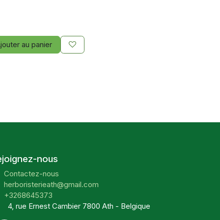
jouter au panier
ejoignez-nous
Contactez-nous
herboristerieath@gmail.com
+3268645373
4, rue Ernest Cambier 7800 Ath - Belgique