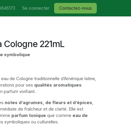
Se connecter
Contactez-nous
8645173
a Cologne 221mL
ge symbolique
eau de Cologne traditionnelle d’Amérique latine,
érations pour ses
qualités aromatiques
n parfum vivifiant.
des
notes d’agrumes, de fleurs et d’épices
,
médiate de fraîcheur et de clarté. Elle est
comme
parfum tonique
que comme
eau de
s symboliques ou culturelles.