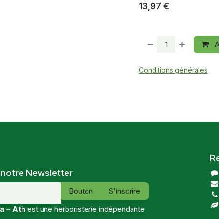
13,97
€
A
Conditions générales
R
 notre Newsletter
Bouton
S'inscrire
a – Ath
est une herboristerie indépendante