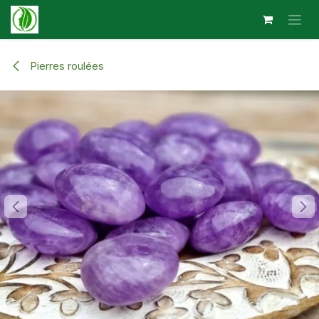
Se rendre au contenu
Pierres roulées