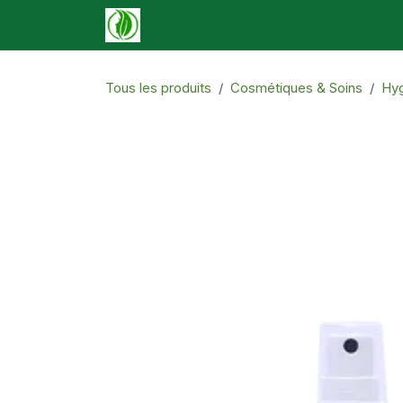
Se rendre au contenu
Accueil
Boutique
Événements
N
Tous les produits
Cosmétiques & Soins
Hyg