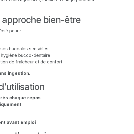
& approche bien-être
écié pour :
uses buccales sensibles
 hygiène bucco-dentaire
ion de fraîcheur et de confort
ans ingestion
.
’utilisation
après chaque repas
niquement
ent avant emploi