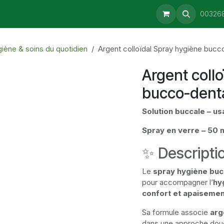
aturopathie
Consultations
Retrait & Livraison
Blog
00326
iène & soins du quotidien
Argent colloïdal Spray hygiène bucc
Argent coll
bucco-denta
Solution buccale – u
Spray en verre – 50 
✨ Descripti
Le
spray hygiène bucc
pour accompagner l’
hy
confort et apaisemen
Sa formule associe
arg
dans une approche douc