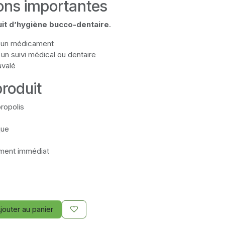
ions importantes
it d’hygiène bucco-dentaire
.
s un médicament
un suivi médical ou dentaire
avalé
produit
propolis
que
ement immédiat
jouter au panier