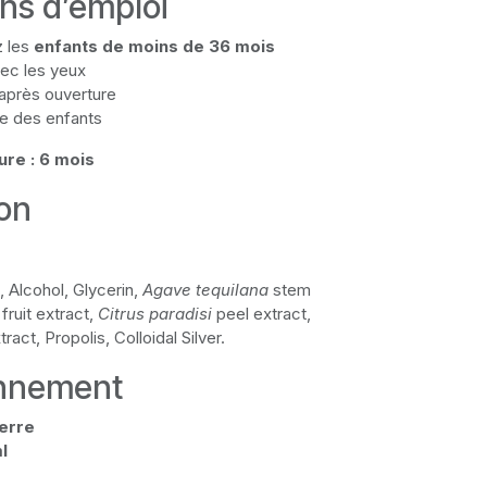
ons d’emploi
z les
enfants de moins de 36 mois
vec les yeux
 après ouverture
ée des enfants
re : 6 mois
ion
, Alcohol, Glycerin,
Agave tequilana
stem
fruit extract,
Citrus paradisi
peel extract,
act, Propolis, Colloidal Silver.
onnement
erre
l