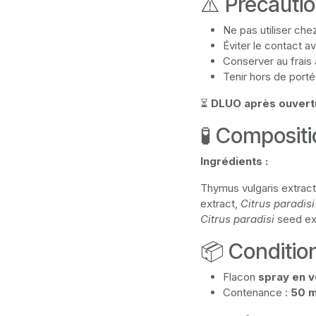
⚠️ Précauti
Ne pas utiliser che
Éviter le contact a
Conserver au frais
Tenir hors de port
⏳
DLUO après ouvertu
🧪 Composit
Ingrédients :
Thymus vulgaris extract
extract,
Citrus paradisi
Citrus paradisi
seed extr
📦 Conditi
Flacon
spray en v
Contenance :
50 m