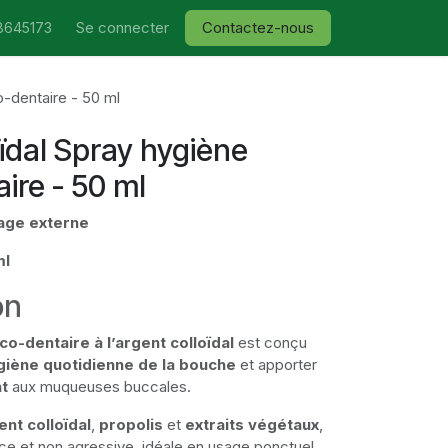
Se connecter
Contactez-nous
8645173
o-dentaire - 50 ml
oïdal Spray hygiène
ire - 50 ml
sage externe
ml
on
o-dentaire à l’argent colloïdal
est conçu
giène quotidienne de la bouche
et apporter
t
aux muqueuses buccales.
ent colloïdal
,
propolis
et
extraits végétaux
,
e et non agressive, idéale en usage ponctuel