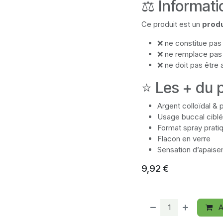
⚖️ Informat
Ce produit est un
produ
❌ ne constitue pa
❌ ne remplace pas 
❌ ne doit pas être 
⭐ Les + du 
Argent colloïdal & 
Usage buccal ciblé
Format spray prati
Flacon en verre
Sensation d’apais
9,92
€
A