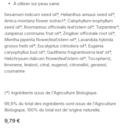
À utiliser sur peau saine
Sesamum indicum seed oil*, Helianthus annuus seed oil*,
Arnica montana flower extract*, Calophyllum inophyllum
seed oil*, Rosmarinus officinalis leaf/stem oil*, Turpentine*,
Juniperus communis fruit oil*, Zingiber officinale root oil*,
Mentha piperita flower/leaf/stem oil*, Lavandula hybrida
grosso herb oil*, Eucalyptus citriodora oil*, Eugenia
caryophyllus bud oil*, Gaultheria fragrantissima leaf oil*,
Helichrysum italicum flower/leaf/stem oil*, Tocopherol,
limonene, linalool, citral, eugenol, citronellol, geraniol,
coumarine
(*) Ingrédients issus de l'Agriculture Biologique.
99,9% du total des ingrédients sont issus de l'Agriculture
Biologique, 100% du total est de'origine naturelle.
9,79
€