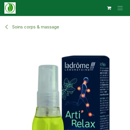
Se rendre au contenu
Soins corps & massage