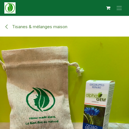
Se rendre au contenu
Tisanes & mélanges maison