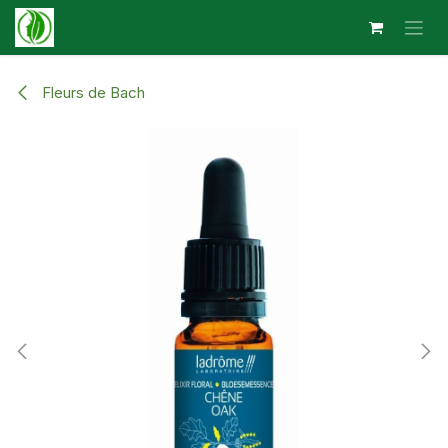
Se rendre au contenu
Fleurs de Bach