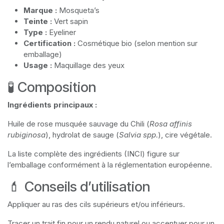
Marque :
Mosqueta’s
Teinte :
Vert sapin
Type :
Eyeliner
Certification :
Cosmétique bio (selon mention sur
emballage)
Usage :
Maquillage des yeux
🧪 Composition
Ingrédients principaux :
Huile de rose musquée sauvage du Chili (
Rosa affinis
rubiginosa
), hydrolat de sauge (
Salvia spp.
), cire végétale.
La liste complète des ingrédients (INCI) figure sur
l’emballage conformément à la réglementation européenne.
💄 Conseils d’utilisation
Appliquer au ras des cils supérieurs et/ou inférieurs.
Tracer un trait fin pour un rendu naturel ou accentuer pour un