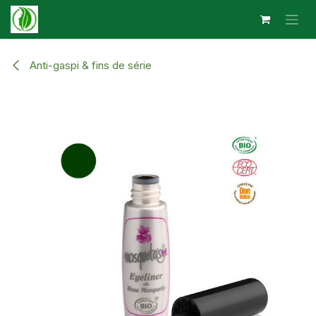
Se rendre au contenu
Anti-gaspi & fins de série