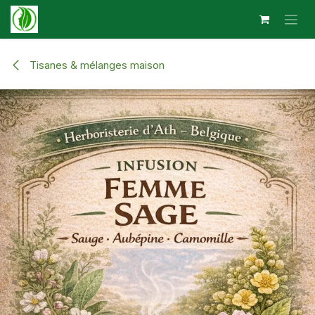
Se rendre au contenu
Tisanes & mélanges maison