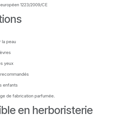
 européen 1223/2009/CE
tions
r la peau
lèvres
es yeux
s recommandés
s enfants
age de fabrication parfumée.
ble en herboristerie