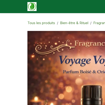
Se rendre au contenu
Accueil
Boutique
Événements
N
Tous les produits
Bien-être & Rituel
Fragra