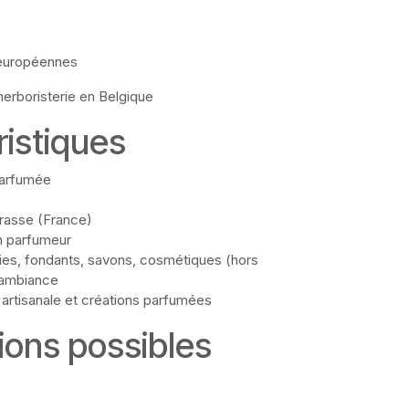
européennes
herboristerie en Belgique
ristiques
parfumée
Grasse (France)
an parfumeur
gies, fondants, savons, cosmétiques (hors
’ambiance
 artisanale et créations parfumées
tions possibles