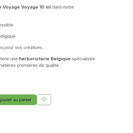
e Voyage Voyage 10 ml
dans notre
ossible
Belgique
és pour vos créations
utenir une
herboristerie Belgique
spécialisée
matières premières de qualité.
jouter au panier