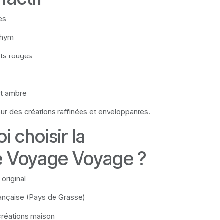
es
thym
its rouges
et ambre
ur des créations raffinées et enveloppantes.
 choisir la
e Voyage Voyage ?
original
française (Pays de Grasse)
créations maison