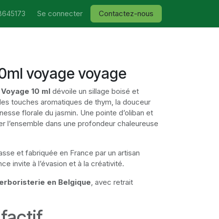
Se connecter
Contactez-nous
8645173
10ml voyage voyage
 Voyage 10 ml
dévoile un sillage boisé et
 des touches aromatiques de thym, la douceur
inesse florale du jasmin. Une pointe d’oliban et
er l’ensemble dans une profondeur chaleureuse
sse et fabriquée en France par un artisan
e invite à l’évasion et à la créativité.
erboristerie en Belgique
, avec retrait
lfactif