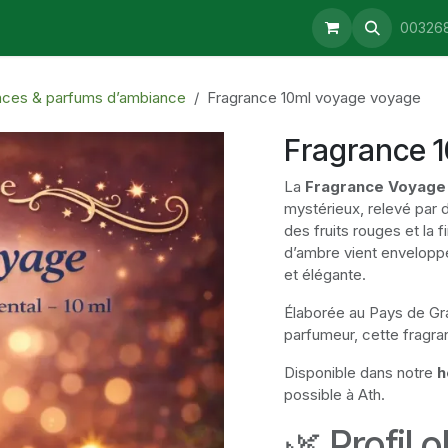
aturopathie
Consultations
Retrait & Livraison
Blog
00326
nces & parfums d’ambiance
Fragrance 10ml voyage voyage
Fragrance 
La
Fragrance Voyage
mystérieux, relevé par
des fruits rouges et la f
d’ambre vient envelopp
et élégante.
Élaborée au Pays de Gra
parfumeur, cette fragranc
Disponible dans notre
h
possible à Ath.
🌿 Profil o