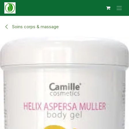
Se rendre au contenu
Soins corps & massage