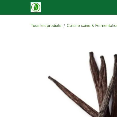
Se rendre au contenu
Accueil
Boutique
Événements
N
Tous les produits
Cuisine saine & Fermentatio