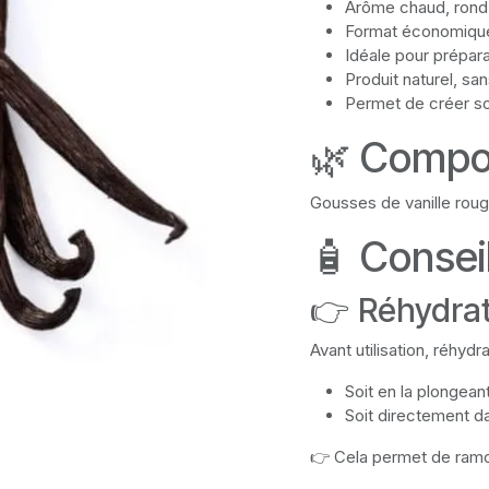
Arôme chaud, rond
Format économique
Idéale pour prépara
Produit naturel, san
Permet de créer so
🌿 Compo
Gousses de vanille rouge
🧴 Conseil
👉 Réhydrat
Avant utilisation, réhydr
Soit en la plongean
Soit directement d
👉 Cela permet de ramol