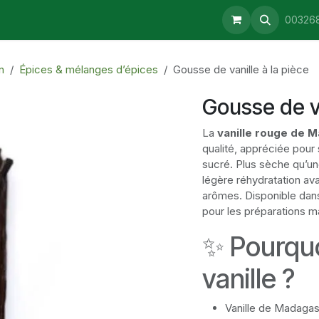
aturopathie
Consultations
Retrait & Livraison
Blog
00326
n
Épices & mélanges d’épices
Gousse de vanille à la pièce
Gousse de va
La
vanille rouge de 
qualité, appréciée pour
sucré. Plus sèche qu’une
légère réhydratation ava
arômes. Disponible dans 
pour les préparations m
✨ Pourquo
vanille ?
Vanille de Madagas