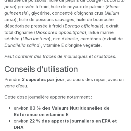
Gélatine de poissons, huile de pépins de courge (
Cucurbita
pepo
) pressée à froid, huile de noyaux de palmier (
Elaeis
guineensis
), glycérine, concentré d’oignons crus (
Allium
cepa
), huile de poissons sauvages, huile de bourrache
désodorisée pressée à froid (
Borago officinalis
), extrait
total d’igname (
Dioscorea oppositifolia
), laitue marine
séchée (
Ulva lactuca
), cire d’abeille, carotènes (extrait de
Dunaliella salina
), vitamine E d’origine végétale.
Peut contenir des traces de mollusques et crustacés.
Conseils d’utilisation
Prendre
3 capsules par jour
, au cours des repas, avec un
verre d’eau.
Cette dose journalière apporte notamment :
environ
83 % des Valeurs Nutritionnelles de
Référence en vitamine E
environ
22 % des apports journaliers en EPA et
DHA