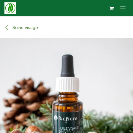
Se rendre au contenu
Soins visage