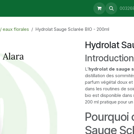
aturopathie
Consultations
Retrait & Livraison
Blog
00326
/ eaux florales
Hydrolat Sauge Sclarée BIO - 200ml
Hydrolat Sa
Introduction
L’
hydrolat de sauge s
distillation des sommité
parfum végétal doux et 
dans les routines de soi
bio est disponible dans
200 ml pratique pour un
Pourquoi c
Sauge Scl