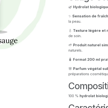
🌿
Hydrolat biologiqu
✨
Sensation de fraîch
la peau.
💧
Texture légère et 
de soin.
🌱
Produit naturel si
naturels.
🧴
Format 200 ml pra
🌸
Parfum végétal sub
préparations cosmétiqu
Composit
100 %
hydrolat biolog
Caractéri