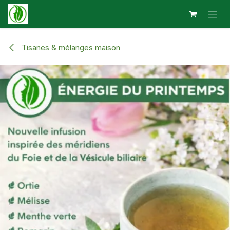
Se rendre au contenu
Tisanes & mélanges maison